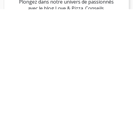
Plongez dans notre univers de passionnés
avec le blog Love & Pizza. Conseils,
astuces et histoires pour tous ceux qui
adorent la pizza autant que nous.
VOIR TOUS LES ARTICLES